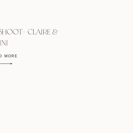
SHOOT- CLAIRE &
INI
D MORE